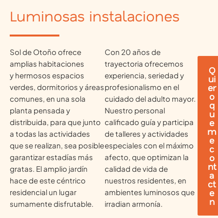
Luminosas instalaciones
Sol de Otoño ofrece
Con 20 años de
amplias habitaciones
trayectoria ofrecemos
Q
y hermosos espacios
experiencia, seriedad y
ui
er
verdes, dormitorios y áreas
profesionalismo en el
o
comunes, en una sola
cuidado del adulto mayor.
q
planta pensada y
Nuestro personal
u
e
distribuida, para que junto
calificado guía y participa
m
a todas las actividades
de talleres y actividades
e
que se realizan, sea posible
especiales con el máximo
c
o
garantizar estadías más
afecto, que optimizan la
nt
gratas. El amplio jardín
calidad de vida de
a
hace de este céntrico
nuestros residentes, en
ct
e
residencial un lugar
ambientes luminosos que
n
sumamente disfrutable.
irradian armonía.