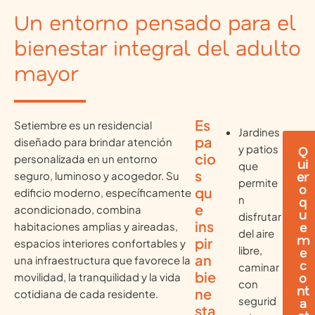
Un entorno pensado para el
bienestar integral del adulto
mayor
Es
Setiembre es un residencial
Jardines
pa
diseñado para brindar atención
y patios
Q
cio
personalizada en un entorno
ui
que
s
er
seguro, luminoso y acogedor. Su
permite
o
qu
edificio moderno, específicamente
n
q
e
acondicionado, combina
u
disfrutar
ins
e
habitaciones amplias y aireadas,
del aire
m
pir
espacios interiores confortables y
libre,
e
an
una infraestructura que favorece la
c
caminar
bie
o
movilidad, la tranquilidad y la vida
con
nt
ne
cotidiana de cada residente.
segurid
a
sta