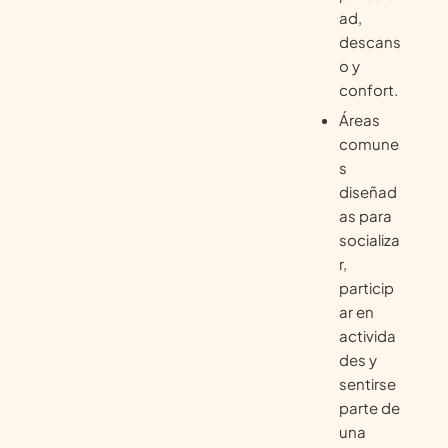
ad,
descans
o y
confort.
Áreas
comune
s
diseñad
as para
socializa
r,
particip
ar en
activida
des y
sentirse
parte de
una