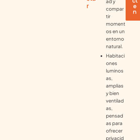
ct
ad y
r
e
compar
n
tir
moment
os en un
entorno
natural.
Habitaci
ones
luminos
as,
amplias
y bien
ventilad
as,
pensad
as para
ofrecer
privacid