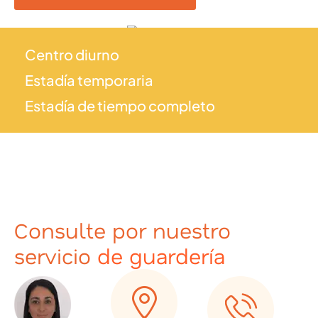
Centro diurno
Estadía temporaria
Estadía de tiempo completo
Consulte por nuestro
servicio
de guardería