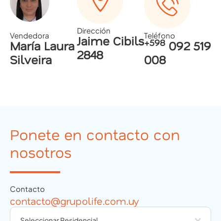
Dirección
Vendedora
Teléfono
Jaime Cibils
+598
María Laura
092 519
2848
Silveira
008
Ponete en contacto con
nosotros
Contacto
contacto@grupolife.com.uy
Seleccionar Residencial