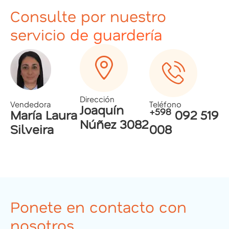
Consulte por nuestro
servicio
de guardería
Dirección
Vendedora
Teléfono
Joaquín
+598
María Laura
092 519
Núñez 3082
Silveira
008
Ponete en contacto con
nosotros