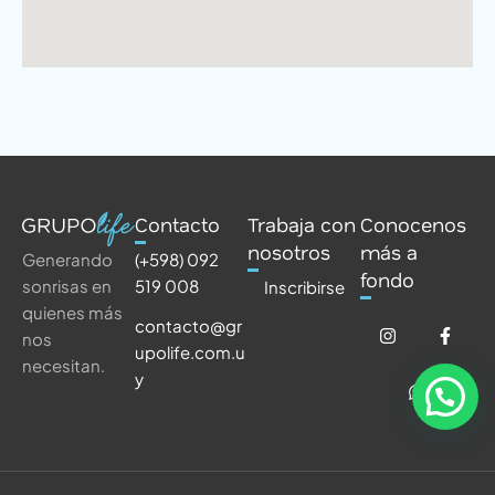
Contacto
Trabaja con
Conocenos
nosotros
más a
(+598) 092
Generando
fondo
519 008
sonrisas en
Inscribirse
quienes más
contacto@gr
nos
upolife.com.u
necesitan.
y