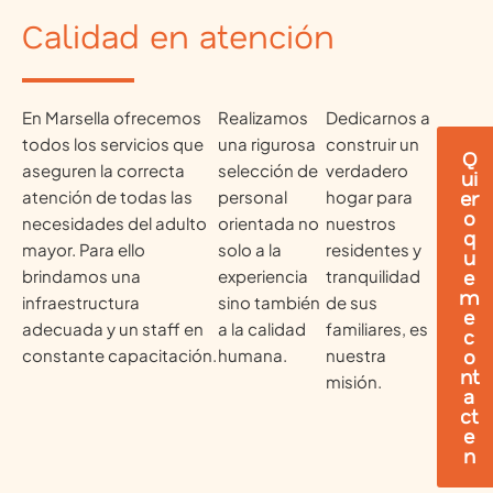
Calidad en atención
En Marsella ofrecemos
Realizamos
Dedicarnos a
todos los servicios que
una rigurosa
construir un
Q
aseguren la correcta
selección de
verdadero
ui
er
atención de todas las
personal
hogar para
o
necesidades del adulto
orientada no
nuestros
q
mayor. Para ello
solo a la
residentes y
u
e
brindamos una
experiencia
tranquilidad
m
infraestructura
sino también
de sus
e
adecuada y un staff en
a la calidad
familiares, es
c
o
constante capacitación.
humana.
nuestra
nt
misión.
a
ct
e
n