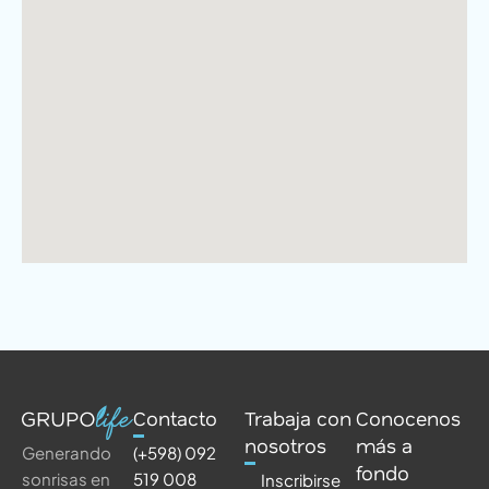
Contacto
Trabaja con
Conocenos
nosotros
más a
(+598) 092
Generando
fondo
519 008
sonrisas en
Inscribirse