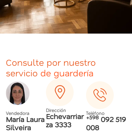
Consulte por nuestro
servicio
de guardería
Dirección
Vendedora
Teléfono
Echevarriar
+598
María Laura
092 519
za 3333
Silveira
008